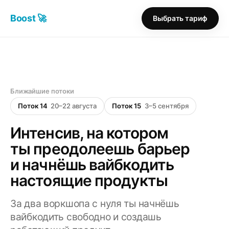
Boost 🚀
Выбрать тариф
Ближайшие потоки
Поток 14
20–22 августа
Поток 15
3–5 сентября
Интенсив, на котором
ты преодолеешь барьер
и начнёшь вайбкодить
настоящие продукты
За два воркшопа с нуля ты начнёшь
вайбкодить свободно и создашь