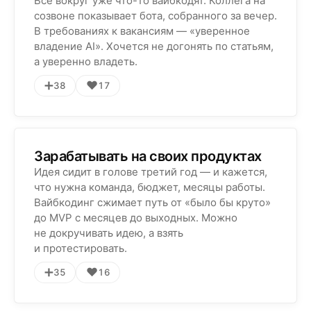
Все вокруг уже что-то вайбкодят. Коллега на
созвоне показывает бота, собранного за вечер.
В требованиях к вакансиям — «уверенное
владение AI». Хочется не догонять по статьям,
а уверенно владеть.
➕
❤️
38
17
Зарабатывать на своих продуктах
Идея сидит в голове третий год — и кажется,
что нужна команда, бюджет, месяцы работы.
Вайбкодинг сжимает путь от «было бы круто»
до MVP с месяцев до выходных. Можно
не докручивать идею, а взять
и протестировать.
➕
❤️
35
16