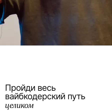
про AJTBD
Telegram-канал
О создании продуктов и
вайбкодинге
Яндекс
Жюри премии «Сделано с
ИИ»
Т-Банк Журнал
Иван Замесин: вайб-
продакт-менеджмент и Advanced
JTBD
YouTube
Live-сессия создания MVP
продукта
Пройди весь
вайбкодерский путь
целиком