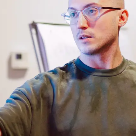
Вани забрала 25% рыночной доли у Google
Images и выросла с 55% до 72% рынка
Создал курс «Как делать продукт»
Самый популярный курс по продукту в России
— с 2017 года
Expert Mentor
Astana Hub · Founders Institute · Antler S16 ·
Future Founders
Жюри премии Яндекса
Член жюри премии «Сделано с ИИ» в
номинации «Техно-продуктовый вклад»
Telegram-канал
@zamesin
— о создании
продуктов и вайбкодинге
Интервью, выступления и подкасты