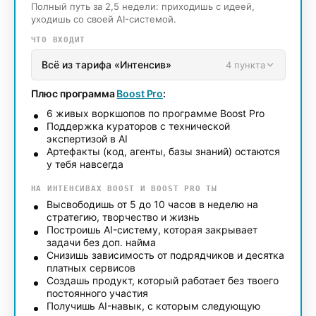
Полный путь за 2,5 недели: приходишь с идеей,
уходишь со своей AI-системой.
ЧТО ВХОДИТ
Всё из тарифа «
Интенсив
»
4
пункта
Плюс программа
Boost Pro
:
6 живых воркшопов по программе Boost Pro
Поддержка кураторов с технической
экспертизой в AI
Артефакты (код, агенты, базы знаний) остаются
у тебя навсегда
НА ИНТЕНСИВАХ BOOST И BOOST PRO ТЫ
Высвободишь от 5 до 10 часов в неделю на
стратегию, творчество и жизнь
Построишь AI-систему, которая закрывает
задачи без доп. найма
Снизишь зависимость от подрядчиков и десятка
платных сервисов
Создашь продукт, который работает без твоего
постоянного участия
Получишь AI-навык, с которым следующую