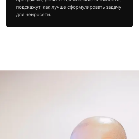
подскажут, как лучше сформулировать задачу
для нейросети.
Ваня Замесин — автор
курса
Advanced JTBD
Автор методологии
. Эксперт №1
среди IT-менеджеров продукта в СНГ —
по
нескольким независимым исследованиям
.
Руководил продуктом в Яндекс Картинках
30 млн MAU — команда под руководством